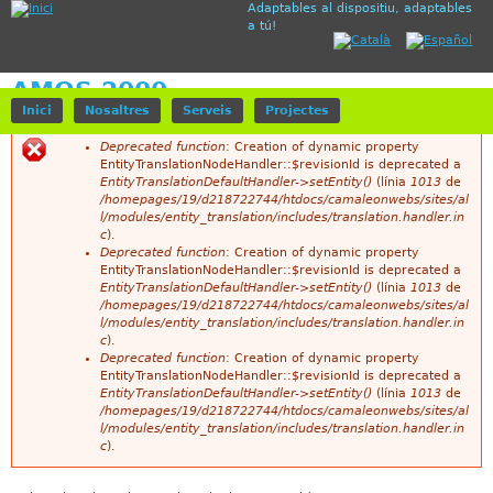
Adaptables al dispositiu, adaptables
Jump to navigation
a tú!
AMQS 2000
Inici
Nosaltres
Serveis
Projectes
Deprecated function
: Creation of dynamic property
EntityTranslationNodeHandler::$revisionId is deprecated a
M
EntityTranslationDefaultHandler->setEntity()
(línia
1013
de
/homepages/19/d218722744/htdocs/camaleonwebs/sites/al
i
l/modules/entity_translation/includes/translation.handler.in
c
).
s
Deprecated function
: Creation of dynamic property
EntityTranslationNodeHandler::$revisionId is deprecated a
s
EntityTranslationDefaultHandler->setEntity()
(línia
1013
de
/homepages/19/d218722744/htdocs/camaleonwebs/sites/al
a
l/modules/entity_translation/includes/translation.handler.in
c
).
t
Deprecated function
: Creation of dynamic property
EntityTranslationNodeHandler::$revisionId is deprecated a
g
EntityTranslationDefaultHandler->setEntity()
(línia
1013
de
/homepages/19/d218722744/htdocs/camaleonwebs/sites/al
e
l/modules/entity_translation/includes/translation.handler.in
c
).
d