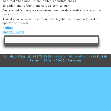
Web realitzada amb Drupal, amb els apartats bàsics
'
Es poden anar afegint tans serveis com calguin.
e
Destaca pel fet de que cada servei que ofereix el web es correspon a un
color.
r
Aquest color apareix en el menú desplegable i en el menú lateral del
apartat de serveis
r
Enllaç
amqs2000.com
o
r
Camaleon Webs tel.: 658 78 33 58 -
info@camaleonwebs.com
- C/ Font del
Remei nº 29 3er - 08023 - Barcelona