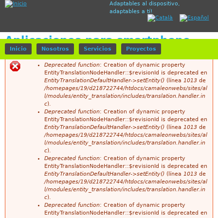
Adaptables al dispositivo,
Jump to navigation
adaptables a tí!
Aplicaciones para smartphone
Inicio
Nosotros
Servicios
Proyectos
Deprecated function
: Creation of dynamic property
EntityTranslationNodeHandler::$revisionId is deprecated en
M
EntityTranslationDefaultHandler->setEntity()
(línea
1013
de
/homepages/19/d218722744/htdocs/camaleonwebs/sites/al
e
l/modules/entity_translation/includes/translation.handler.in
c
).
n
Deprecated function
: Creation of dynamic property
EntityTranslationNodeHandler::$revisionId is deprecated en
s
EntityTranslationDefaultHandler->setEntity()
(línea
1013
de
/homepages/19/d218722744/htdocs/camaleonwebs/sites/al
a
l/modules/entity_translation/includes/translation.handler.in
c
).
j
Deprecated function
: Creation of dynamic property
EntityTranslationNodeHandler::$revisionId is deprecated en
e
EntityTranslationDefaultHandler->setEntity()
(línea
1013
de
/homepages/19/d218722744/htdocs/camaleonwebs/sites/al
d
l/modules/entity_translation/includes/translation.handler.in
c
).
e
Deprecated function
: Creation of dynamic property
EntityTranslationNodeHandler::$revisionId is deprecated en