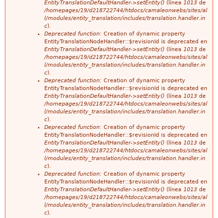
e
EntityTranslationDefaultHandler->setEntity()
(línea
1013
de
/homepages/19/d218722744/htdocs/camaleonwebs/sites/al
l/modules/entity_translation/includes/translation.handler.in
r
c
).
Deprecated function
: Creation of dynamic property
r
EntityTranslationNodeHandler::$revisionId is deprecated en
EntityTranslationDefaultHandler->setEntity()
(línea
1013
de
o
/homepages/19/d218722744/htdocs/camaleonwebs/sites/al
l/modules/entity_translation/includes/translation.handler.in
r
c
).
Deprecated function
: Creation of dynamic property
EntityTranslationNodeHandler::$revisionId is deprecated en
EntityTranslationDefaultHandler->setEntity()
(línea
1013
de
/homepages/19/d218722744/htdocs/camaleonwebs/sites/al
l/modules/entity_translation/includes/translation.handler.in
c
).
Deprecated function
: Creation of dynamic property
EntityTranslationNodeHandler::$revisionId is deprecated en
EntityTranslationDefaultHandler->setEntity()
(línea
1013
de
/homepages/19/d218722744/htdocs/camaleonwebs/sites/al
l/modules/entity_translation/includes/translation.handler.in
c
).
Deprecated function
: Creation of dynamic property
EntityTranslationNodeHandler::$revisionId is deprecated en
EntityTranslationDefaultHandler->setEntity()
(línea
1013
de
/homepages/19/d218722744/htdocs/camaleonwebs/sites/al
l/modules/entity_translation/includes/translation.handler.in
c
).